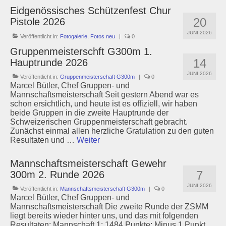
Eidgenössisches Schützenfest Chur
20
Pistole 2026
JUNI 2026
Veröffentlicht in:
Fotogalerie
,
Fotos neu
|
0
Gruppenmeisterschft G300m 1.
14
Hauptrunde 2026
JUNI 2026
Veröffentlicht in:
Gruppenmeisterschaft G300m
|
0
Marcel Bütler, Chef Gruppen- und
Mannschaftsmeisterschaft Seit gestern Abend war es
schon ersichtlich, und heute ist es offiziell, wir haben
beide Gruppen in die zweite Hauptrunde der
Schweizerischen Gruppenmeisterschaft gebracht.
Zunächst einmal allen herzliche Gratulation zu den guten
Resultaten und …
Weiter
Mannschaftsmeisterschaft Gewehr
7
300m 2. Runde 2026
JUNI 2026
Veröffentlicht in:
Mannschaftsmeisterschaft G300m
|
0
Marcel Bütler, Chef Gruppen- und
Mannschaftsmeisterschaft Die zweite Runde der ZSMM
liegt bereits wieder hinter uns, und das mit folgenden
Resultaten: Mannschaft 1: 1484 Punkte; Minus 1 Punkt