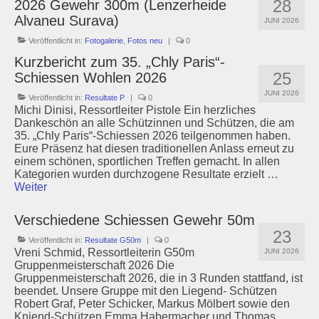
28
2026 Gewehr 300m (Lenzerheide
Alvaneu Surava)
JUNI 2026
Veröffentlicht in:
Fotogalerie
,
Fotos neu
|
0
Kurzbericht zum 35. „Chly Paris“-
25
Schiessen Wohlen 2026
JUNI 2026
Veröffentlicht in:
Resultate P
|
0
Michi Dinisi, Ressortleiter Pistole Ein herzliches
Dankeschön an alle Schützinnen und Schützen, die am
35. „Chly Paris“-Schiessen 2026 teilgenommen haben.
Eure Präsenz hat diesen traditionellen Anlass erneut zu
einem schönen, sportlichen Treffen gemacht. In allen
Kategorien wurden durchzogene Resultate erzielt …
Weiter
Verschiedene Schiessen Gewehr 50m
23
Veröffentlicht in:
Resultate G50m
|
0
Vreni Schmid, Ressortleiterin G50m
JUNI 2026
Gruppenmeisterschaft 2026 Die
Gruppenmeisterschaft 2026, die in 3 Runden stattfand, ist
beendet. Unsere Gruppe mit den Liegend- Schützen
Robert Graf, Peter Schicker, Markus Mölbert sowie den
Kniend-Schützen Emma Habermacher und Thomas