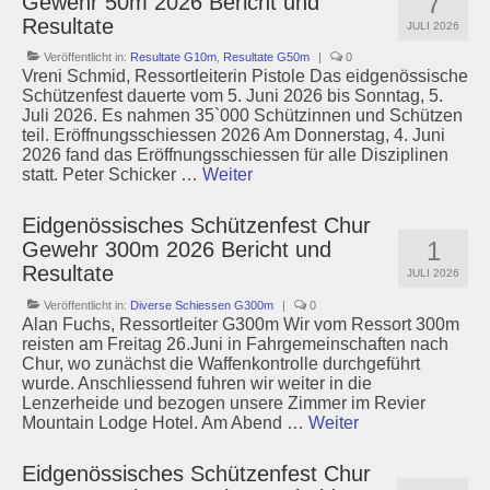
7
Gewehr 50m 2026 Bericht und
Resultate
JULI 2026
Veröffentlicht in:
Resultate G10m
,
Resultate G50m
|
0
Vreni Schmid, Ressortleiterin Pistole Das eidgenössische
Schützenfest dauerte vom 5. Juni 2026 bis Sonntag, 5.
Juli 2026. Es nahmen 35`000 Schützinnen und Schützen
teil. Eröffnungsschiessen 2026 Am Donnerstag, 4. Juni
2026 fand das Eröffnungsschiessen für alle Disziplinen
statt. Peter Schicker …
Weiter
Eidgenössisches Schützenfest Chur
1
Gewehr 300m 2026 Bericht und
Resultate
JULI 2026
Veröffentlicht in:
Diverse Schiessen G300m
|
0
Alan Fuchs, Ressortleiter G300m Wir vom Ressort 300m
reisten am Freitag 26.Juni in Fahrgemeinschaften nach
Chur, wo zunächst die Waffenkontrolle durchgeführt
wurde. Anschliessend fuhren wir weiter in die
Lenzerheide und bezogen unsere Zimmer im Revier
Mountain Lodge Hotel. Am Abend …
Weiter
Eidgenössisches Schützenfest Chur