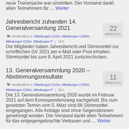
neue Trainerjacke war umstritten. Der Vorstand dankt
allen Teilnehmern für …
Weiter
Jahresbericht zuhanden 14.
22
Generalversamlung 2021
MÄRZ 2021
Veröffentlicht in:
Mitteilungen G10m
,
Mitteilungen G300m
,
Mitteilungen G50m
,
Mitteilungen P
|
0
Die Mitglieder haben Jahresbericht und Stimmzettel zur
schriftlichen GV 2021 per e-Mail oder Post erhalten.
Stimmzettel bis zum 9. April 2021 zurückschicken.
13. Generalversammlung 2020 –
11
Abstimmungsresultate
MÄRZ 2021
Veröffentlicht in:
Mitteilungen G10m
,
Mitteilungen G300m
,
Mitteilungen G50m
,
Mitteilungen P
|
0
Die 13. Generalversammlung 2020 wurde im Februar
2021 auf dem Korrespondenzweg nachgeholt. Bis zum
gesetzten Termin vom 5. März sind 66 Stimmzettel
eingegangen. Alle Anträge sind ohne Gegenstimmen
genehmigt worden. Der Vorstand dankt allen Teilnehmern
für das entgegengebrachte Vertrauen und …
Weiter