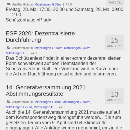
MAI 2021
Veröffentlicht in:
Mitteilungen G50m
|
0
Schützenstuben
Freitag, 28. Mai 17:30- 20:00 und Samstag, 29. Mai 09:00
– 12:00
Schützenhaus «Pfad»
Newsletter
ESF 2020: Dezentralisierte
Fotogalerie
15
Durchführung
Links
APR. 2021
Veröffentlicht in:
Mitteilungen G300m
,
Mitteilungen G50m
,
Mitteilungen P
|
0
Das Schützenfest findet in einer extrem dezentralisierten
Archiv
Form schweizweit auf den Heimständen der
Schützenvereine statt. Der Vorstand wird in Kürze über
die Art der Durchführung entscheiden und informieren.
14. Generalversammlung 2021 –
13
Abstimmungsresultate
APR. 2021
Veröffentlicht in:
Mitteilungen G10m
,
Mitteilungen G300m
,
Mitteilungen G50m
,
Mitteilungen P
|
0
Auch die 14. Generalversammlung 2021 musste auf auf
dem Korrespondenzweg durchgeführt werden. . Bis zum
gesetzten Termin vom 9. April sind 64 Stimmzettel
eingegangen. Alle Anträge wurden genehmigt, einzig die