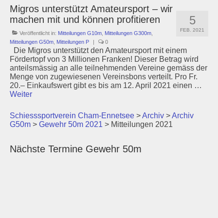
Migros unterstützt Amateursport – wir
5
machen mit und können profitieren
FEB. 2021
Veröffentlicht in:
Mitteilungen G10m
,
Mitteilungen G300m
,
Mitteilungen G50m
,
Mitteilungen P
|
0
Die Migros unterstützt den Amateursport mit einem
Fördertopf von 3 Millionen Franken! Dieser Betrag wird
anteilsmässig an alle teilnehmenden Vereine gemäss der
Menge von zugewiesenen Vereinsbons verteilt. Pro Fr.
20.– Einkaufswert gibt es bis am 12. April 2021 einen …
Weiter
Schiesssportverein Cham-Ennetsee
>
Archiv
>
Archiv
G50m
>
Gewehr 50m 2021
>
Mitteilungen 2021
Nächste Termine Gewehr 50m