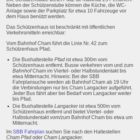
Neben der Schützenstube können die Küche, die WC-
Schützenstuben
Anlage sowie der Parkplatz für etwa 10 Fahrzeuge vor
dem Haus benützt werden.
Newsletter
Das Schützenhaus ist beschränkt mit öffentlichen
Verkehrsmitteln erreichbar:
Fotogalerie
Vom Bahnhof Cham führt die Linie Nr. 42 zum
Schützenhaus Pfad.
Links
Die Bushaltestelle
Pfad
ist etwa 300m vom
Archiv
Schützenhaus entfernt. Busse verkehren vom und zum
Bahnhof
Cham im Viertel- oder Halbstundentakt bis
etwa Mitternacht. Hinweis: Bei der SBB
Fahrplansuche werden ab Bahnhof Cham ab 19 Uhr
die Verbindungen nur bis Cham Langacker aufgeführt.
Jeder Bus fährt aber bei Bedarf vom Langacker weiter
bis Pfad.
Die Bushaltestelle
Langacker
ist etwa 500m vom
Schützenhaus entfernt und bietet Viertel- oder
Halbstundentakt vom/zum Bahnhof Cham bis etwa um
Mitternacht.
Im
SBB Fahrplan
suchen Sie nach den Haltestellen
Cham Pfad
oder
Cham Langacker
.