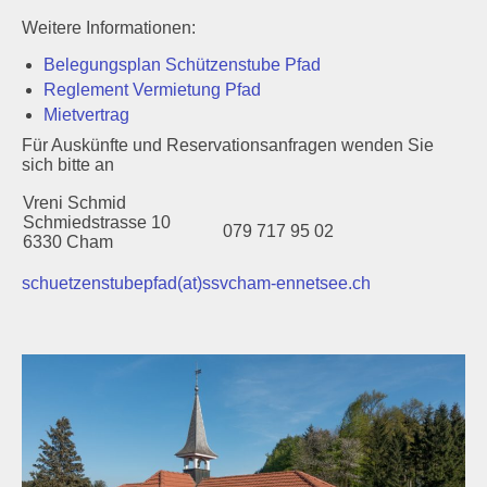
Weitere Informationen:
Belegungsplan Schützenstube Pfad
Reglement Vermietung Pfad
Mietvertrag
Für Auskünfte und Reservationsanfragen wenden Sie
sich bitte an
Vreni Schmid
Schmiedstrasse 10
079 717 95 02
6330 Cham
schuetzenstubepfad(at)ssvcham-ennetsee.ch