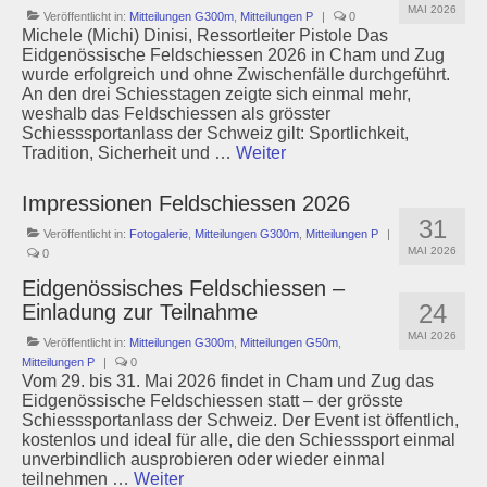
MAI 2026
Veröffentlicht in:
Mitteilungen G300m
,
Mitteilungen P
|
0
Schützenstuben
Michele (Michi) Dinisi, Ressortleiter Pistole Das
Eidgenössische Feldschiessen 2026 in Cham und Zug
wurde erfolgreich und ohne Zwischenfälle durchgeführt.
Newsletter
An den drei Schiesstagen zeigte sich einmal mehr,
weshalb das Feldschiessen als grösster
Fotogalerie
Schiesssportanlass der Schweiz gilt: Sportlichkeit,
Tradition, Sicherheit und …
Weiter
Links
Impressionen Feldschiessen 2026
Archiv
31
Veröffentlicht in:
Fotogalerie
,
Mitteilungen G300m
,
Mitteilungen P
|
MAI 2026
0
Eidgenössisches Feldschiessen –
24
Einladung zur Teilnahme
MAI 2026
Veröffentlicht in:
Mitteilungen G300m
,
Mitteilungen G50m
,
Mitteilungen P
|
0
Vom 29. bis 31. Mai 2026 findet in Cham und Zug das
Eidgenössische Feldschiessen statt – der grösste
Schiesssportanlass der Schweiz. Der Event ist öffentlich,
kostenlos und ideal für alle, die den Schiesssport einmal
unverbindlich ausprobieren oder wieder einmal
teilnehmen …
Weiter