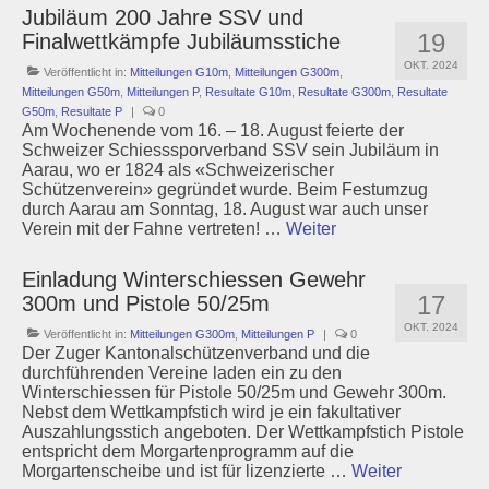
Jubiläum 200 Jahre SSV und
19
Finalwettkämpfe Jubiläumsstiche
OKT. 2024
Veröffentlicht in:
Mitteilungen G10m
,
Mitteilungen G300m
,
Mitteilungen G50m
,
Mitteilungen P
,
Resultate G10m
,
Resultate G300m
,
Resultate
G50m
,
Resultate P
|
0
Am Wochenende vom 16. – 18. August feierte der
Schweizer Schiesssporverband SSV sein Jubiläum in
Aarau, wo er 1824 als «Schweizerischer
Schützenverein» gegründet wurde. Beim Festumzug
durch Aarau am Sonntag, 18. August war auch unser
Verein mit der Fahne vertreten! …
Weiter
Einladung Winterschiessen Gewehr
17
300m und Pistole 50/25m
OKT. 2024
Veröffentlicht in:
Mitteilungen G300m
,
Mitteilungen P
|
0
Der Zuger Kantonalschützenverband und die
durchführenden Vereine laden ein zu den
Winterschiessen für Pistole 50/25m und Gewehr 300m.
Nebst dem Wettkampfstich wird je ein fakultativer
Auszahlungsstich angeboten. Der Wettkampfstich Pistole
entspricht dem Morgartenprogramm auf die
Morgartenscheibe und ist für lizenzierte …
Weiter