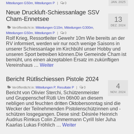
JAN. 2025
Mitteilungen G50m
,
Mitteilungen P
|
0
Neue Druckluft-Schiessanlage SSV
13
Cham-Ennetsee
DEZ. 2024
Veröffentlicht in:
Mitteilungen G10m
,
Mitteilungen G300m
,
Mitteilungen G50m
,
Mitteilungen P
|
0
Rolf Krieg, Ressortleiter Gewehr 10m Wie bereits an der
RV informiert, werden wir nur noch wenige Saisons in
unserer Schiessanlage im Kirchbühl unser Hobby und
unseren Sport betreiben können.Die Gemeinde Cham ist
bemüht, uns einen akzeptablen Ersatz im zukünftigen
Vereinshaus …
Weiter
Bericht Rütlischiessen Pistole 2024
4
Veröffentlicht in:
Mitteilungen P
,
Resultate P
|
0
Bericht von Olivier Sterchi, Schützenmeister
NOV. 2024
und Gruppenschef Rütli Um 06h00 an diesem
nebligen und feuchten dritten Oktobersonntag sind die
Wecker der Teilnehmenden Pistolenschützinnen und -
schützen losgegangen. Diese sind: Désirée Heinrich
Audrius Rimkus Colin Zimmermann Cyrill Isler Juha
Kaarlas Lukas Fröhlich …
Weiter