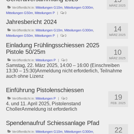
MÄRZ 2025
Schützenstuben
Veröffentlicht in:
Mitteilungen G10m
,
Mitteilungen G300m
,
Mitteilungen G50m
,
Mitteilungen P
|
0
Newsletter
Jahresbericht 2024
14
Veröffentlicht in:
Mitteilungen G10m
,
Mitteilungen G300m
,
Fotogalerie
MÄRZ 2025
Mitteilungen G50m
,
Mitteilungen P
|
0
Einladung Frühlingsschiessen 2025
Links
10
Pistole 50/25m
MÄRZ 2025
Veröffentlicht in:
Mitteilungen P
|
0
Archiv
Samstag, 22. März 2025, 14:00 – 16:00 (Einschreiben
13:30 – 15:30)Anmeldung nicht erforderlich, Teilnahme
auch ohne Lizenz
Einführung Pistolenschiessen
19
Veröffentlicht in:
Mitteilungen P
|
0
4. und 11. April 2025, Pistolenstand
FEB. 2025
ChollerAnmeldung ist erforderlich
Spendenaufruf Schiessanlage Pfad
22
Veröffentlicht in:
Mitteilungen G10m
,
Mitteilungen G300m
,