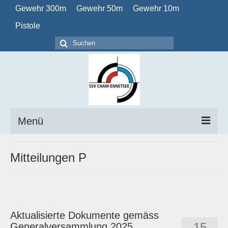
Gewehr 300m
Gewehr 50m
Gewehr 10m
Pistole
Suchen
nach:
Menü
Home
Mitteilungen P
Verein
Obligatorisch
Aktualisierte Dokumente gemäss
Kalender
15
Generalversammlung 2025