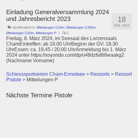
Einladung Generalversammlung 2024
18
und Jahresbericht 2023
FEB. 2024
Veröffentlicht in:
Mitteilungen G10m
,
Mitteilungen G300m
,
Mitteilungen G50m
,
Mitteilungen P
|
0
Freitag, 8. März 2024, im Seesaal des Lorzensaals
ChamEintreffen: ab 18.00 UhrBeginn der GV: 18.30
UhrEssen: ca. 19.45 / 20.00 UhrAnmeldung bis 1. März
2024 unter https://xoyondo.com/dp/o48dz6d68waakg2
(Nachname Vorname)
Schiesssportverein Cham-Ennetsee
>
Ressorts
>
Ressort
Pistole
>
Mitteilungen P
Nächste Termine Pistole