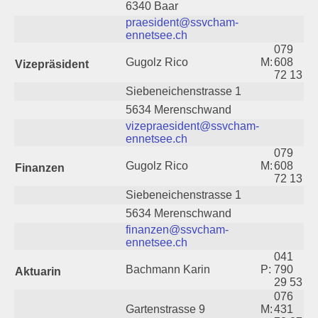
6340 Baar
Schützenstuben
praesident@ssvcham-
ennetsee.ch
Newsletter
079
Gugolz Rico
M:
608
Vizepräsident
72 13
Fotogalerie
Siebeneichenstrasse 1
5634 Merenschwand
Links
vizepraesident@ssvcham-
ennetsee.ch
Archiv
079
Gugolz Rico
M:
608
Finanzen
72 13
Siebeneichenstrasse 1
5634 Merenschwand
finanzen@ssvcham-
ennetsee.ch
041
Bachmann Karin
P:
790
Aktuarin
29 53
076
Gartenstrasse 9
M:
431