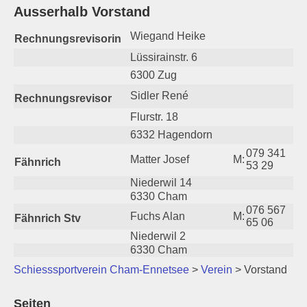
Ausserhalb Vorstand
Wiegand Heike
Rechnungsrevisorin
Lüssirainstr. 6
6300 Zug
Sidler René
Rechnungsrevisor
Flurstr. 18
6332 Hagendorn
079 341
Matter Josef
M:
Fähnrich
53 29
Niederwil 14
6330 Cham
076 567
Fuchs Alan
M:
Fähnrich Stv
65 06
Niederwil 2
6330 Cham
Schiesssportverein Cham-Ennetsee
>
Verein
>
Vorstand
Seiten