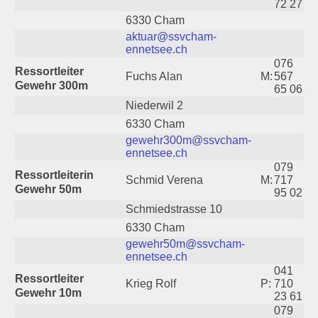
72 27
6330 Cham
aktuar@ssvcham-
ennetsee.ch
076
Ressortleiter
Fuchs Alan
M:
567
Gewehr 300m
65 06
Niederwil 2
6330 Cham
gewehr300m@ssvcham-
ennetsee.ch
079
Ressortleiterin
Schmid Verena
M:
717
Gewehr 50m
95 02
Schmiedstrasse 10
6330 Cham
gewehr50m@ssvcham-
ennetsee.ch
041
Ressortleiter
Krieg Rolf
P:
710
Gewehr 10m
23 61
079