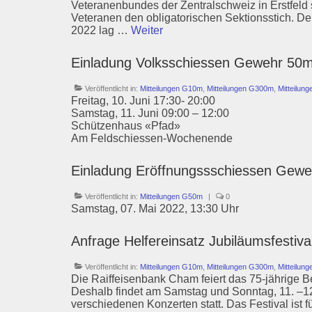
Veteranenbundes der Zentralschweiz in Erstfeld
Veteranen den obligatorischen Sektionsstich. D
2022 lag …
Weiter
Einladung Volksschiessen Gewehr 50
Veröffentlicht in:
Mitteilungen G10m
,
Mitteilungen G300m
,
Mitteilun
Freitag, 10. Juni 17:30- 20:00
Samstag, 11. Juni 09:00 – 12:00
Schützenhaus «Pfad»
Am Feldschiessen-Wochenende
Einladung Eröffnungssschiessen Gew
Veröffentlicht in:
Mitteilungen G50m
|
0
Samstag, 07. Mai 2022, 13:30 Uhr
Anfrage Helfereinsatz Jubiläumsfestiva
Veröffentlicht in:
Mitteilungen G10m
,
Mitteilungen G300m
,
Mitteilun
Die Raiffeisenbank Cham feiert das 75-jährige B
Deshalb findet am Samstag und Sonntag, 11. –12.
verschiedenen Konzerten statt. Das Festival ist f