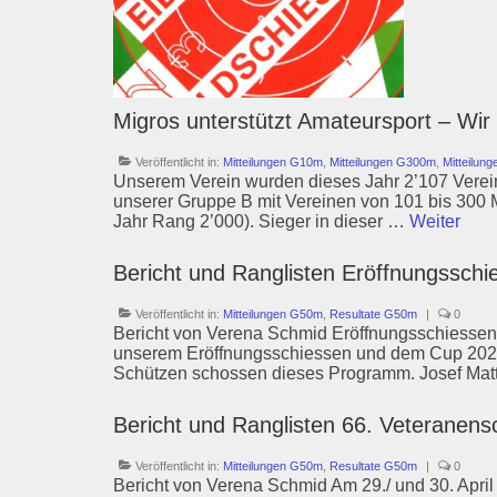
Migros unterstützt Amateursport – Wir 
Veröffentlicht in:
Mitteilungen G10m
,
Mitteilungen G300m
,
Mitteilun
Unserem Verein wurden dieses Jahr 2’107 Verei
unserer Gruppe B mit Vereinen von 101 bis 300 M
Jahr Rang 2’000). Sieger in dieser …
Weiter
Bericht und Ranglisten Eröffnungssc
Veröffentlicht in:
Mitteilungen G50m
,
Resultate G50m
|
0
Bericht von Verena Schmid Eröffnungsschiessen 
unserem Eröffnungsschiessen und dem Cup 202
Schützen schossen dieses Programm. Josef Mat
Bericht und Ranglisten 66. Veterane
Veröffentlicht in:
Mitteilungen G50m
,
Resultate G50m
|
0
Bericht von Verena Schmid Am 29./ und 30. Apri