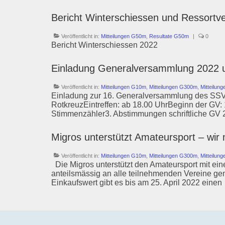
Bericht Winterschiessen und Ressor
Veröffentlicht in:
Mitteilungen G50m
,
Resultate G50m
|
0
Bericht Winterschiessen 2022
Einladung Generalversammlung 2022 u
Veröffentlicht in:
Mitteilungen G10m
,
Mitteilungen G300m
,
Mitteilun
Einladung zur 16. Generalversammlung des SSV 
RotkreuzEintreffen: ab 18.00 UhrBeginn der GV: 
Stimmenzähler3. Abstimmungen schriftliche GV 
Migros unterstützt Amateursport – wir
Veröffentlicht in:
Mitteilungen G10m
,
Mitteilungen G300m
,
Mitteilun
Die Migros unterstützt den Amateursport mit ein
anteilsmässig an alle teilnehmenden Vereine ge
Einkaufswert gibt es bis am 25. April 2022 eine