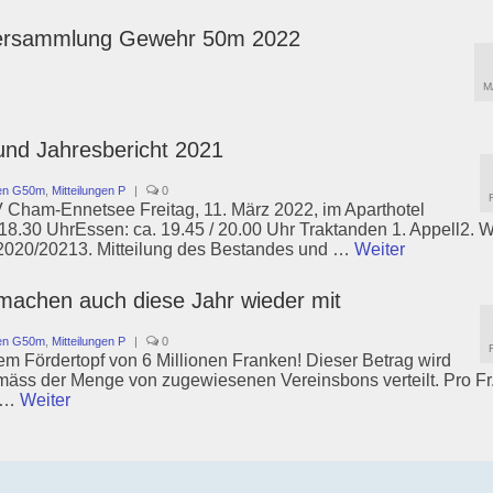
tversammlung Gewehr 50m 2022
M
nd Jahresbericht 2021
gen G50m
,
Mitteilungen P
|
0
Cham-Ennetsee Freitag, 11. März 2022, im Aparthotel
18.30 UhrEssen: ca. 19.45 / 20.00 Uhr Traktanden 1. Appell2. W
2020/20213. Mitteilung des Bestandes und …
Weiter
 machen auch diese Jahr wieder mit
gen G50m
,
Mitteilungen P
|
0
em Fördertopf von 6 Millionen Franken! Dieser Betrag wird
mäss der Menge von zugewiesenen Vereinsbons verteilt. Pro Fr.
n …
Weiter