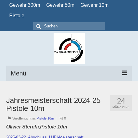
Gewehr 300m
Gewehr 50m
Gewehr 10m
Pistole
Suchen
nach:
Menü
Home
Jahresmeisterschaft 2024-25
24
Verein
Pistole 10m
MÄRZ 2025
Obligatorisch
Veröffentlicht in:
Pistole 10m
|
0
Olivier Sterchi,Pistole 10m
Kalender
2025-03-22_Abschluss_LUPI-Meisterschaft