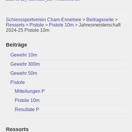
Schützenstuben
Schiesssportverein Cham-Ennetsee
>
Beitragsseite
>
Newsletter
Ressorts
>
Pistole
>
Pistole 10m
>
Jahresmeisterschaft
2024-25 Pistole 10m
Fotogalerie
Beiträge
Links
Gewehr 10m
Archiv
Gewehr 300m
Gewehr 50m
Pistole
Mitteilungen P
Pistole 10m
Resultate P
Ressorts