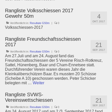
Rangliste Volksschiessen 2017
4
Gewehr 50m
OKT. 2017
Veröffentlicht in:
Resultate G50m
|
0
Volksschiessen-2017
Rangliste Freundschaftsschiessen
21
2017
SEP. 2017
Veröffentlicht in:
Resultate G50m
|
0
Am 27.Juli und am 24. August fand das
Freundschaftsschiessen der 5 Vereine Risch-Rotkreuz,
Sattel, Hünenberg, Baar und Cham-Ennetsee statt.
Durchführender Verein waren dieses Jahr die
Kleinkaliberschützen Baar. Es mussten 20 Schüsse
(Scheibe A 10) geschossen werden. Peter Schicker
belegten mit …
Weiter
Rangliste SVWS-
21
Vereinswettschiessen
SEP. 2017
Veröffentlicht in:
Resultate G50m
|
0
Am 24. August 2017 und am 2./3. September 2017 fand