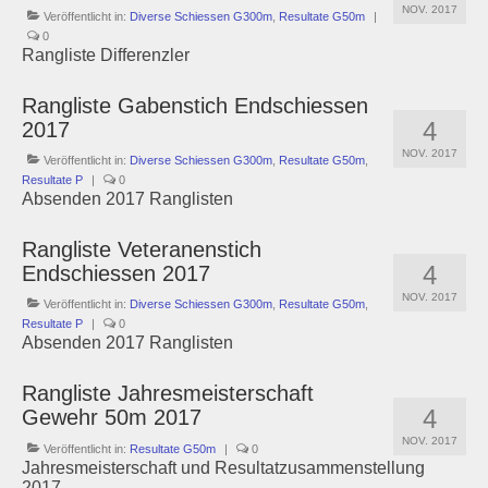
NOV. 2017
Veröffentlicht in:
Diverse Schiessen G300m
,
Resultate G50m
|
Schützenstuben
0
Rangliste Differenzler
Newsletter
Rangliste Gabenstich Endschiessen
Fotogalerie
4
2017
NOV. 2017
Veröffentlicht in:
Diverse Schiessen G300m
,
Resultate G50m
,
Links
Resultate P
|
0
Absenden 2017 Ranglisten
Archiv
Rangliste Veteranenstich
4
Endschiessen 2017
NOV. 2017
Veröffentlicht in:
Diverse Schiessen G300m
,
Resultate G50m
,
Resultate P
|
0
Absenden 2017 Ranglisten
Rangliste Jahresmeisterschaft
4
Gewehr 50m 2017
NOV. 2017
Veröffentlicht in:
Resultate G50m
|
0
Jahresmeisterschaft und Resultatzusammenstellung
2017