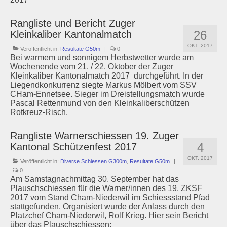
Rangliste und Bericht Zuger
26
Kleinkaliber Kantonalmatch
OKT. 2017
Veröffentlicht in:
Resultate G50m
|
0
Bei warmem und sonnigem Herbstwetter wurde am
Wochenende vom 21. / 22. Oktober der Zuger
Kleinkaliber Kantonalmatch 2017 durchgeführt. In der
Liegendkonkurrenz siegte Markus Mölbert vom SSV
CHam-Ennetsee. Sieger im Dreistellungsmatch wurde
Pascal Rettenmund von den Kleinkaliberschützen
Rotkreuz-Risch.
Rangliste Warnerschiessen 19. Zuger
4
Kantonal Schützenfest 2017
OKT. 2017
Veröffentlicht in:
Diverse Schiessen G300m
,
Resultate G50m
|
0
Am Samstagnachmittag 30. September hat das
Plauschschiessen für die Warner/innen des 19. ZKSF
2017 vom Stand Cham-Niederwil im Schiessstand Pfad
stattgefunden. Organisiert wurde der Anlass durch den
Platzchef Cham-Niederwil, Rolf Krieg. Hier sein Bericht
über das Plauschschiessen: