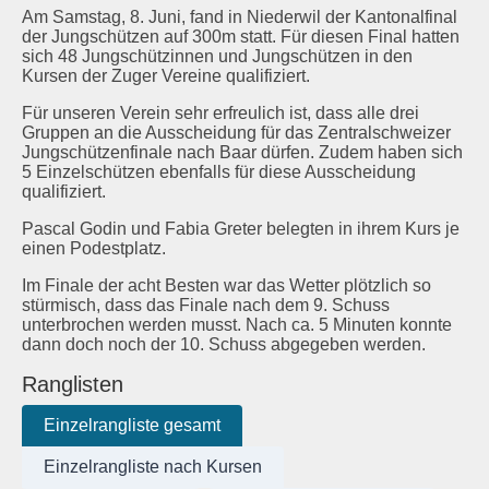
Am Samstag, 8. Juni, fand in Niederwil der Kantonalfinal
Schützenstuben
der Jungschützen auf 300m statt. Für diesen Final hatten
sich 48 Jungschützinnen und Jungschützen in den
Kursen der Zuger Vereine qualifiziert.
Newsletter
Für unseren Verein sehr erfreulich ist, dass alle drei
Fotogalerie
Gruppen an die Ausscheidung für das Zentralschweizer
Jungschützenfinale nach Baar dürfen. Zudem haben sich
5 Einzelschützen ebenfalls für diese Ausscheidung
Links
qualifiziert.
Archiv
Pascal Godin und Fabia Greter belegten in ihrem Kurs je
einen Podestplatz.
Im Finale der acht Besten war das Wetter plötzlich so
stürmisch, dass das Finale nach dem 9. Schuss
unterbrochen werden musst. Nach ca. 5 Minuten konnte
dann doch noch der 10. Schuss abgegeben werden.
Ranglisten
Einzelrangliste gesamt
Einzelrangliste nach Kursen