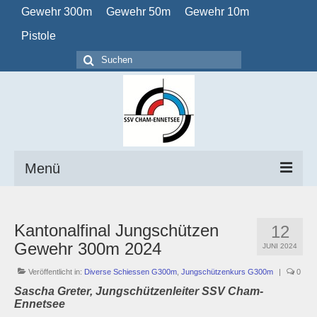
Gewehr 300m
Gewehr 50m
Gewehr 10m
Pistole
Suchen
nach:
Menü
Home
Kantonalfinal Jungschützen
12
Verein
Gewehr 300m 2024
JUNI 2024
Obligatorisch
Veröffentlicht in:
Diverse Schiessen G300m
,
Jungschützenkurs G300m
|
0
Sascha Greter, Jungschützenleiter SSV Cham-
Kalender
Ennetsee