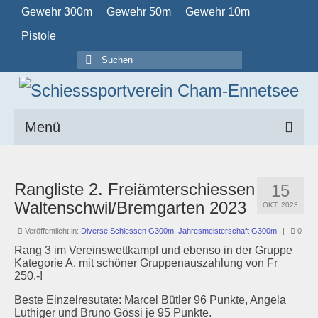
Gewehr 300m
Gewehr 50m
Gewehr 10m
Pistole
Suchen
nach:
Menü
Home
Rangliste 2. Freiämterschiessen
15
Verein
Waltenschwil/Bremgarten 2023
OKT. 2023
Obligatorisch
Veröffentlicht in:
Diverse Schiessen G300m
,
Jahresmeisterschaft G300m
|
0
Rang 3 im Vereinswettkampf und ebenso in der Gruppe
Kalender
Kategorie A, mit schöner Gruppenauszahlung von Fr
250.-!
Schützenstuben
Beste Einzelresutate: Marcel Bütler 96 Punkte, Angela
Luthiger und Bruno Gössi je 95 Punkte.