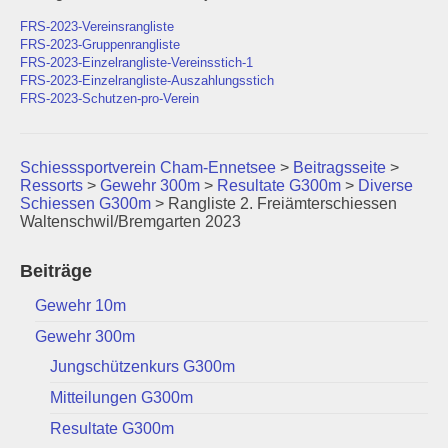
Newsletter
FRS-2023-Vereinsrangliste
FRS-2023-Gruppenrangliste
Fotogalerie
FRS-2023-Einzelrangliste-Vereinsstich-1
FRS-2023-Einzelrangliste-Auszahlungsstich
FRS-2023-Schutzen-pro-Verein
Links
Archiv
Schiesssportverein Cham-Ennetsee
>
Beitragsseite
>
Ressorts
>
Gewehr 300m
>
Resultate G300m
>
Diverse
Schiessen G300m
>
Rangliste 2. Freiämterschiessen
Waltenschwil/Bremgarten 2023
Beiträge
Gewehr 10m
Gewehr 300m
Jungschützenkurs G300m
Mitteilungen G300m
Resultate G300m