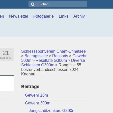
Suchen
nach:
en
Newsletter
Fotogalerie
Links
Archiv
Schiesssportverein Cham-Ennetsee
21
>
Beitragsseite
>
Ressorts
>
Gewehr
MAI 2024
300m
>
Resultate G300m
>
Diverse
Schiessen G300m
>
Rangliste 55.
Lorzenverbandsschiessen 2024
Knonau
Beiträge
Gewehr 10m
Gewehr 300m
Jungschützenkurs G300m