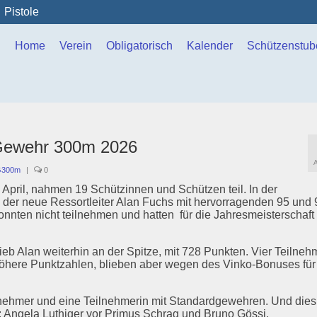
Pistole
Home
Verein
Obligatorisch
Kalender
Schützenstub
 Gewehr 300m 2026
 G300m
|
0
pril, nahmen 19 Schützinnen und Schützen teil. In der
 der neue Ressortleiter Alan Fuchs mit hervorragenden 95 und 
onnten nicht teilnehmen und hatten für die Jahresmeisterschaft
ieb Alan weiterhin an der Spitze, mit 728 Punkten. Vier Teilneh
höhere Punktzahlen, blieben aber wegen des Vinko-Bonuses für
eilnehmer und eine Teilnehmerin mit Standardgewehren. Und die
3: Angela Luthiger vor Primus Schrag und Bruno Gössi.