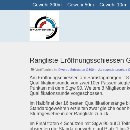
Gewehr 300m
Gewehr 50m
Gewehr 10m
Rangliste Eröffnungsschiessen
Veröffentlicht in:
Diverse Schiessen G300m
,
Jahresmeisterschaft
Am Eröffnungschiessen am Samstagmorgen, 18. A
Qualifikationsrunde von zwei 10er Passen siegte
Punkten mit dem Stgw 90. Weitere 3 Mitglieder k
Qualifikationsrunde vorgeschossen.
Im Halbfinal der 16 besten Qualifikationsränge bl
Standardgewehren erzielten zwar gleiche oder 
Sturmgewehre in der Rangliste zurück.
Im Final traten 4 Schützen mit Stgw 90 auf 3 T
obsiegten die Standardgewehre auf Platz 1 bis 