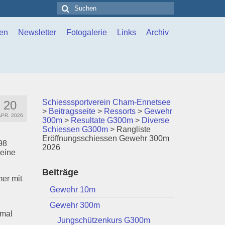
Suchen
nach:
en
Newsletter
Fotogalerie
Links
Archiv
Schiesssportverein Cham-Ennetsee
20
>
Beitragsseite
>
Ressorts
>
Gewehr
APR. 2026
300m
>
Resultate G300m
>
Diverse
Schiessen G300m
>
Rangliste
Eröffnungsschiessen Gewehr 300m
98
2026
 eine
Beiträge
mer mit
Gewehr 10m
Gewehr 300m
smal
Jungschützenkurs G300m