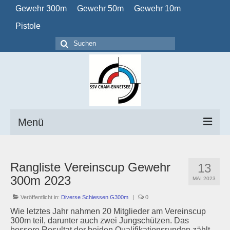
Gewehr 300m
Gewehr 50m
Gewehr 10m
Pistole
Suchen
nach:
Menü
Home
Rangliste Vereinscup Gewehr
13
Verein
300m 2023
MAI 2023
Obligatorisch
Veröffentlicht in:
Diverse Schiessen G300m
|
0
Wie letztes Jahr nahmen 20 Mitglieder am Vereinscup
Kalender
300m teil, darunter auch zwei Jungschützen. Das
bessere Resultat der beiden Qualifikationsrunden zählt