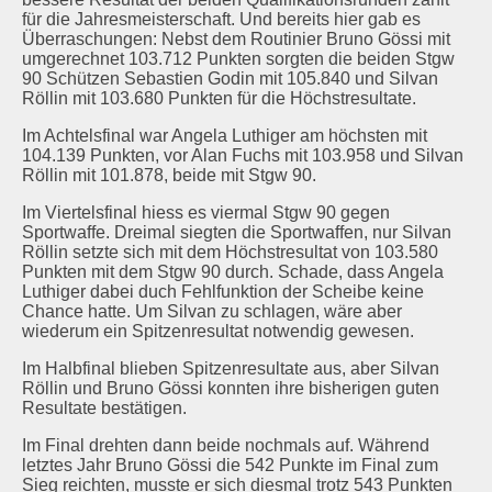
für die Jahresmeisterschaft. Und bereits hier gab es
Schützenstuben
Überraschungen: Nebst dem Routinier Bruno Gössi mit
umgerechnet 103.712 Punkten sorgten die beiden Stgw
Newsletter
90 Schützen Sebastien Godin mit 105.840 und Silvan
Röllin mit 103.680 Punkten für die Höchstresultate.
Fotogalerie
Im Achtelsfinal war Angela Luthiger am höchsten mit
104.139 Punkten, vor Alan Fuchs mit 103.958 und Silvan
Röllin mit 101.878, beide mit Stgw 90.
Links
Im Viertelsfinal hiess es viermal Stgw 90 gegen
Archiv
Sportwaffe. Dreimal siegten die Sportwaffen, nur Silvan
Röllin setzte sich mit dem Höchstresultat von 103.580
Punkten mit dem Stgw 90 durch. Schade, dass Angela
Luthiger dabei duch Fehlfunktion der Scheibe keine
Chance hatte. Um Silvan zu schlagen, wäre aber
wiederum ein Spitzenresultat notwendig gewesen.
Im Halbfinal blieben Spitzenresultate aus, aber Silvan
Röllin und Bruno Gössi konnten ihre bisherigen guten
Resultate bestätigen.
Im Final drehten dann beide nochmals auf. Während
letztes Jahr Bruno Gössi die 542 Punkte im Final zum
Sieg reichten, musste er sich diesmal trotz 543 Punkten