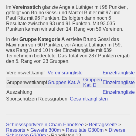
Im
Vereinsstich
glänzte Angela Luthiger mit 98 Punkten,
Schützenstuben
gefolgt von Bruno Gössi und Marcel Bütler mit 97 und
Paul Ritz mit 96 Punkten. Es folgten dann noch 6
Newsletter
Resultate zwischen 93 und 91 Punkten. Mit 93.035
Punkten kamen wir auf den 14. Rang von 59 Vereinen.
Fotogalerie
In der
Gruppe Kategorie A
erzielte Bruno Gössi das
Maximum von 60 Punkten, vor Angela Luthiger mit 59,
Links
was Rang 3 und 10 in der Einzelrangliste mit 639
Teilnehmern bedeutete. Das Total von 287 Punkten ergab
den 5. Rang von 23 Gruppen.
Archiv
Vereinswettkampf
Vereinsrangliste
Einzelrangliste
Gruppen
Gruppenwettkampf
Gruppen Kat. A
Einzelrangliste
Kat. D
Auszahlung
Einzelrangliste
Sportschützen Ruessgraben
Gesamtranglisten
Schiesssportverein Cham-Ennetsee
>
Beitragsseite
>
Ressorts
>
Gewehr 300m
>
Resultate G300m
>
Diverse
Schiessen G300m
>
Ranglisten 13.