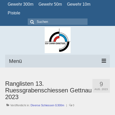
Gewehr 300m
Gewehr 50m
Gewehr 10m
Pistole
Suchen
nach:
Menü
Home
Ranglisten 13.
9
Verein
Ruessgrabenschiessen Gettnau
AUG. 2023
2023
Obligatorisch
Veröffentlicht in:
Diverse Schiessen G300m
|
0
Kalender