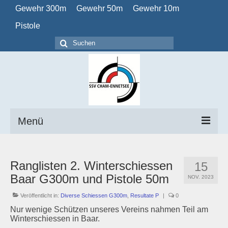
Gewehr 300m
Gewehr 50m
Gewehr 10m
Pistole
Suchen
nach:
Menü
Home
Ranglisten 2. Winterschiessen
15
Verein
Baar G300m und Pistole 50m
NOV. 2023
Obligatorisch
Veröffentlicht in:
Diverse Schiessen G300m
,
Resultate P
|
0
Nur wenige Schützen unseres Vereins nahmen Teil am
Kalender
Winterschiessen in Baar.