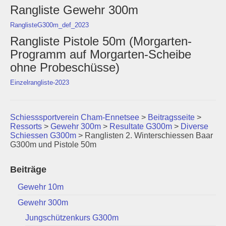
Rangliste Gewehr 300m
Schützenstuben
RanglisteG300m_def_2023
Newsletter
Rangliste Pistole 50m (Morgarten-
Programm auf Morgarten-Scheibe
Fotogalerie
ohne Probeschüsse)
Links
Einzelrangliste-2023
Archiv
Schiesssportverein Cham-Ennetsee
>
Beitragsseite
>
Ressorts
>
Gewehr 300m
>
Resultate G300m
>
Diverse
Schiessen G300m
>
Ranglisten 2. Winterschiessen Baar
G300m und Pistole 50m
Beiträge
Gewehr 10m
Gewehr 300m
Jungschützenkurs G300m