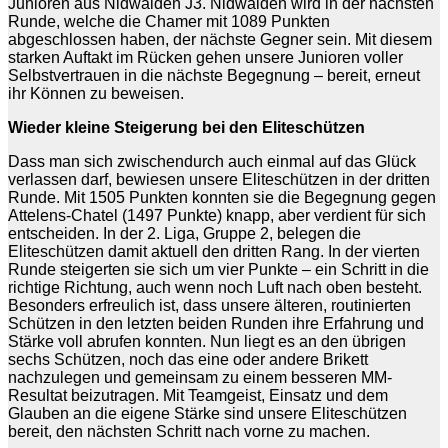
Junioren aus Nidwalden J3. Nidwalden wird in der nächsten
Runde, welche die Chamer mit 1089 Punkten
abgeschlossen haben, der nächste Gegner sein. Mit diesem
starken Auftakt im Rücken gehen unsere Junioren voller
Selbstvertrauen in die nächste Begegnung – bereit, erneut
ihr Können zu beweisen.
Wieder kleine Steigerung bei den Eliteschützen
Dass man sich zwischendurch auch einmal auf das Glück
verlassen darf, bewiesen unsere Eliteschützen in der dritten
Runde. Mit 1505 Punkten konnten sie die Begegnung gegen
Attelens-Chatel (1497 Punkte) knapp, aber verdient für sich
entscheiden. In der 2. Liga, Gruppe 2, belegen die
Eliteschützen damit aktuell den dritten Rang. In der vierten
Runde steigerten sie sich um vier Punkte – ein Schritt in die
richtige Richtung, auch wenn noch Luft nach oben besteht.
Besonders erfreulich ist, dass unsere älteren, routinierten
Schützen in den letzten beiden Runden ihre Erfahrung und
Stärke voll abrufen konnten. Nun liegt es an den übrigen
sechs Schützen, noch das eine oder andere Brikett
nachzulegen und gemeinsam zu einem besseren MM-
Resultat beizutragen. Mit Teamgeist, Einsatz und dem
Glauben an die eigene Stärke sind unsere Eliteschützen
bereit, den nächsten Schritt nach vorne zu machen.