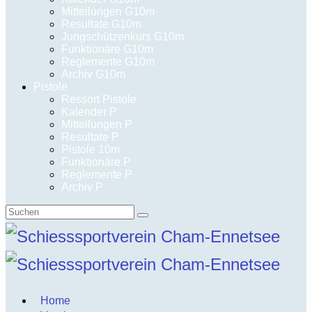
Mitteilungen G10m
Resultate G10m
Jungschützenkurs G10m
Funktionäre G10m
Reglemente G10m
Archiv G10m
Pistole
Ressort Pistole
Kalender P
Mitteilungen P
Resultate P
Pistole 10m
Funktionäre P
Reglemente P
Archiv P
Suchen
nach:
Home