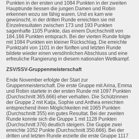
Punkten in der ersten und 1084 Punkten in der zweiten
Hauptrunde liessen die jungen Damen und Robin
erkennen wozu sie fähig waren. Und es kam wie
gewünscht, in der dritten Runde erreichten sie mit
Einzelresultaten zwischen 173 und 193 Punkten
sagenhafte 1105 Punkte, das einem Durchschnitt von
184.166 Punkten entsprach. Bei der vierten Runde folgte
mit 1084 Punkten ein kleiner Rückschlag. Die erreichte
Punktzahl von 1101 in der fünften und letzten Runde
bildete wieder einen versöhnlichen Abschluss und eine
erfreuliche Rangierung in diesem nationalen Wettkampf.
ZSV/SSV-Gruppenmeisterschaft
Ende November erfolgte der Start zur
Gruppenmeisterschaft. Die erste Gruppe mit Arina, Emma
und Robin startete in der ersten Runde mit 1097 Punkten
(Durchschnitt 365.666) eher verhalten. Die Schützinnen
der Gruppe 2 mit Katja, Sophie und Anthea erreichten
entsprechend ihren Möglichkeiten mit 1065 Punkten
(Durchschnitt 355) ein gutes Resultat. Bei der zweiten
Runde konnte sich die Gruppe 1 mit 1128 Punkten
(Durchschnitt 376) deutlich steigern. Die Guppe zwei
erreichte 1052 Punkte (Durchschnitt 350.666). Bei der
dritten und letzten Runde erzielte die erste Gruppe 1117