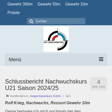
Gewehr 300m
Gewehr 50m
Gewehr 10m
Pistole
Suchen
nach:
Menü
Home
Schlussbericht Nachwuchskurs
4
Verein
U21 Saison 2024/25
APR. 2025
Obligatorisch
Veröffentlicht in:
Jungschützenkurs G10m
|
0
Rolf Krieg, Nachwuchs, Ressort Gewehr 10m
Kalender
Gerne bedanke ich mich nochmals bei den