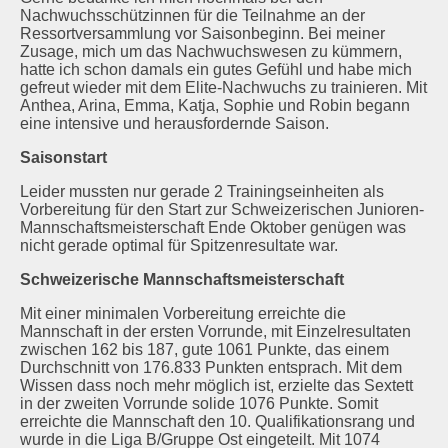
Nachwuchsschützinnen für die Teilnahme an der
Schützenstuben
Ressortversammlung vor Saisonbeginn. Bei meiner
Zusage, mich um das Nachwuchswesen zu kümmern,
hatte ich schon damals ein gutes Gefühl und habe mich
Newsletter
gefreut wieder mit dem Elite-Nachwuchs zu trainieren. Mit
Anthea, Arina, Emma, Katja, Sophie und Robin begann
Fotogalerie
eine intensive und herausfordernde Saison.
Saisonstart
Links
Leider mussten nur gerade 2 Trainingseinheiten als
Archiv
Vorbereitung für den Start zur Schweizerischen Junioren-
Mannschaftsmeisterschaft Ende Oktober genügen was
nicht gerade optimal für Spitzenresultate war.
Schweizerische Mannschaftsmeisterschaft
Mit einer minimalen Vorbereitung erreichte die
Mannschaft in der ersten Vorrunde, mit Einzelresultaten
zwischen 162 bis 187, gute 1061 Punkte, das einem
Durchschnitt von 176.833 Punkten entsprach. Mit dem
Wissen dass noch mehr möglich ist, erzielte das Sextett
in der zweiten Vorrunde solide 1076 Punkte. Somit
erreichte die Mannschaft den 10. Qualifikationsrang und
wurde in die Liga B/Gruppe Ost eingeteilt. Mit 1074