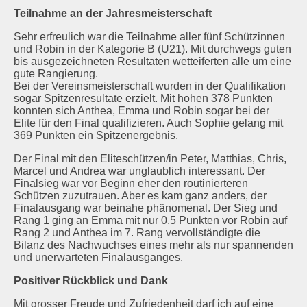
Teilnahme an der Jahresmeisterschaft
Sehr erfreulich war die Teilnahme aller fünf Schützinnen
und Robin in der Kategorie B (U21). Mit durchwegs guten
bis ausgezeichneten Resultaten wetteiferten alle um eine
gute Rangierung.
Bei der Vereinsmeisterschaft wurden in der Qualifikation
sogar Spitzenresultate erzielt. Mit hohen 378 Punkten
konnten sich Anthea, Emma und Robin sogar bei der
Elite für den Final qualifizieren. Auch Sophie gelang mit
369 Punkten ein Spitzenergebnis.
Der Final mit den Eliteschützen/in Peter, Matthias, Chris,
Marcel und Andrea war unglaublich interessant. Der
Finalsieg war vor Beginn eher den routinierteren
Schützen zuzutrauen. Aber es kam ganz anders, der
Finalausgang war beinahe phänomenal. Der Sieg und
Rang 1 ging an Emma mit nur 0.5 Punkten vor Robin auf
Rang 2 und Anthea im 7. Rang vervollständigte die
Bilanz des Nachwuchses eines mehr als nur spannenden
und unerwarteten Finalausganges.
Positiver Rückblick und Dank
Mit grosser Freude und Zufriedenheit darf ich auf eine