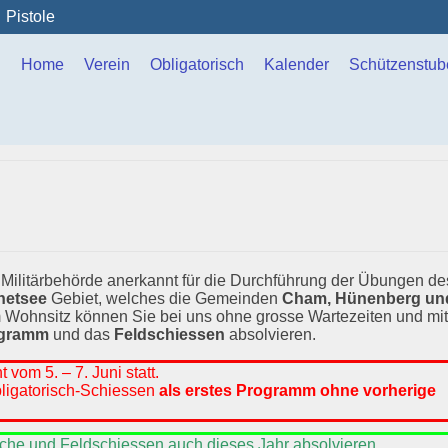
Pistole
Home
Verein
Obligatorisch
Kalender
Schützenstub
Militärbehörde anerkannt für die Durchführung der Übungen de
netsee
Gebiet, welches die Gemeinden
Cham, Hünenberg un
Wohnsitz können Sie bei uns ohne grosse Wartezeiten und mit
ogramm
und das
Feldschiessen
absolvieren.
vom 5. – 7. Juni statt.
ligatorisch-Schiessen
als erstes Programm
ohne vorherige
sche und Feldschiessen auch dieses Jahr absolvieren