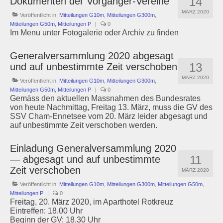
14
Dokumenten der Vorgänger-Vereine
MÄRZ 2020
Veröffentlicht in:
Mitteilungen G10m
,
Mitteilungen G300m
,
Mitteilungen G50m
,
Mitteilungen P
|
0
Im Menu unter Fotogalerie oder Archiv zu finden
Generalversammlung 2020 abgesagt
13
und auf unbestimmte Zeit verschoben
MÄRZ 2020
Veröffentlicht in:
Mitteilungen G10m
,
Mitteilungen G300m
,
Mitteilungen G50m
,
Mitteilungen P
|
0
Gemäss den aktuellen Massnahmen des Bundesrates
von heute Nachmittag, Freitag 13. März, muss die GV des
SSV Cham-Ennetsee vom 20. März leider abgesagt und
auf unbestimmte Zeit verschoben werden.
Einladung Generalversammlung 2020
11
— abgesagt und auf unbestimmte
Zeit verschoben
MÄRZ 2020
Veröffentlicht in:
Mitteilungen G10m
,
Mitteilungen G300m
,
Mitteilungen G50m
,
Mitteilungen P
|
0
Freitag, 20. März 2020, im Aparthotel Rotkreuz
Eintreffen: 18.00 Uhr
Beginn der GV: 18.30 Uhr