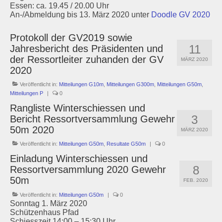
Essen: ca. 19.45 / 20.00 Uhr
An-/Abmeldung bis 13. März 2020 unter
Doodle GV 2020
Protokoll der GV2019 sowie
11
Jahresbericht des Präsidenten und
der Ressortleiter zuhanden der GV
MÄRZ 2020
2020
Veröffentlicht in:
Mitteilungen G10m
,
Mitteilungen G300m
,
Mitteilungen G50m
,
Mitteilungen P
|
0
Rangliste Winterschiessen und
3
Bericht Ressortversammlung Gewehr
50m 2020
MÄRZ 2020
Veröffentlicht in:
Mitteilungen G50m
,
Resultate G50m
|
0
Einladung Winterschiessen und
8
Ressortversammlung 2020 Gewehr
50m
FEB. 2020
Veröffentlicht in:
Mitteilungen G50m
|
0
Sonntag 1. März 2020
Schützenhaus Pfad
Schiesszeit 14:00 – 15:30 Uhr