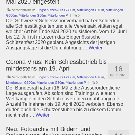
Mai 2020 eingestellt
Veröffentlicht in:
Jungschützenkurs G300m
,
Mitteilungen G10m
,
Mitteilungen
G300m
,
Mitteilungen G50m
,
Mitteilungen P
|
0
Der Schweizer Schiesssportverband hat entschieden,
alle Schiesstätigkeiten und alle Vereinsaktivitäten egal
welcher Art bis Ende Mai 2020 zu sistieren. Vom 12. Juni
bis 12. Juli ist in Luzern das Eidgenössische
Schützenfest 2020 geplant. Angesichts der jetzigen
Ausgangslage ist die Durchführung …
Weiter
Corona Virus: Kein Schiessbetrieb bis
16
mindestens am 19. April
MÄRZ 2020
Veröffentlicht in:
Jungschützenkurs G300m
,
Mitteilungen G10m
,
Mitteilungen G300m
,
Mitteilungen G50m
,
Mitteilungen P
|
0
Der Bundesrat hat am 16. März die Ausserordentliche
Lage ausgerufen. Ab sofort sind Trainings wie auch
Wettkämpfe in den Schützenvereinen unabhängig der
Anzahl Teilnehmer bis 19. April 2020 verboten. Ebenso
dürfen auch die Schützenstuben bis zu diesem Datum
nicht mehr …
Weiter
Neu: Fotoarchiv mit Bildern und