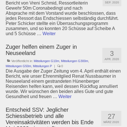
Bericht von Vreni Schmid, Ressortleiterin
SEP. 2020
Schützenstuben
Gewehr 50m Coronabedingt und nach
Absprache mit dem Vorstand wurde beschlossen, dass
jedes Ressort das Endschiessen selbständig durchführt.
Newsletter
Peter Schicker stellte ein Überraschungsprogramm
zusammen, und so konnten 20 Schüsse auf Scheibe A
Fotogalerie
und 5 Schüsse …
Weiter
Links
Zuger helfen einem Zuger in
3
Neuseeland
Archiv
APR. 2020
Veröffentlicht in:
Mitteilungen G10m
,
Mitteilungen G300m
,
Mitteilungen G50m
,
Mitteilungen P
|
0
Die Ausgabe der Zuger Zeitung vom 4. April enthält einen
Bericht, wie unser Ehrenmitglied Renat Nussbaumer in
Neuseeland einem gestrandeten Hünenberger
Reisenden helfen kann, weil dessen Rückflug annulliert
wurde. Wir wünschen den beiden alles Gute und gute
Gesundheit und freuen …
Weiter
Entscheid SSV: Jeglicher
27
Schiessbetrieb und alle
Vereinsaktivitäten werden bis Ende
MÄRZ 2020