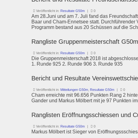
Veröffentlicht in:
Resultate G50m
|
0
Am 28.Juni und am 7. Juli fand das Freundschaft
Baar und Cham-Ennetsee statt. Durchführender V
Programm bestand aus 20 Schüssen auf die Sch
Rangliste Gruppenmeisterschaft G50
Veröffentlicht in:
Resultate G50m
|
0
Die Gruppenmeisterschaft 2018 ist abgeschloss
1. Runde 925 2. Runde 906 3. Runde 935
Bericht und Resultate Vereinswettsch
Veröffentlicht in:
Mitteilungen G50m
,
Resultate G50m
|
0
Cham erreichte mit 96.656 Punkten Rang 2 hinte
Gander und Markus Mölbert mit je 97 Punkten im
Ranglisten Eröffnungsschiessen und
Veröffentlicht in:
Resultate G50m
|
0
Markus Mölbert ist Sieger von Eröffnungssschie