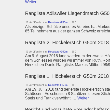
Weiter
Rangliste Adliswiler Liegendmatch G5
Veröffentlicht in:
Resultate G50m
|
0
Als einziger Schütze unseres Vereins hat Marku
85 Teilnehmern aus der ganzen Schweiz erreicht
Rangliste 2. Höckelerstich G50m 2018
Veröffentlicht in:
Resultate G50m
|
0
Am 9. August 2018 fand wiederum der zweite Höck
dem Schiessen wurden wir immer von Ruth, Rolf
Herzlichen Dank. Rangliste: Markus Mölbert 98
Rangliste 1. Höckelerstich G50m 2018
Veröffentlicht in:
Resultate G50m
|
0
Am 19. Juli 2018 fand der erste Höckelerstich s
Schüssen. Es schossen 8 Schützen diesen Stich
Speis und Trank verwöhnt. …
Weiter
Bericht und Resultate Freundschafts