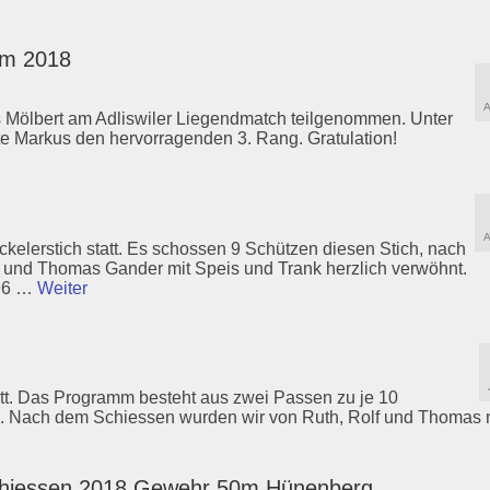
0m 2018
A
s Mölbert am Adliswiler Liegendmatch teilgenommen. Unter
e Markus den hervorragenden 3. Rang. Gratulation!
A
elerstich statt. Es schossen 9 Schützen diesen Stich, nach
 und Thomas Gander mit Speis und Trank herzlich verwöhnt.
/96 …
Weiter
tatt. Das Programm besteht aus zwei Passen zu je 10
. Nach dem Schiessen wurden wir von Ruth, Rolf und Thomas 
schiessen 2018 Gewehr 50m Hünenberg