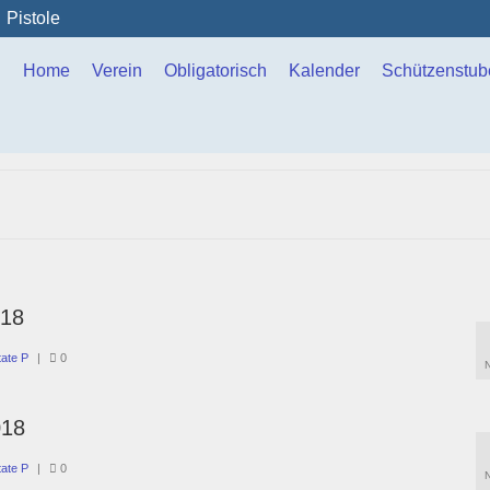
Pistole
Home
Verein
Obligatorisch
Kalender
Schützenstub
018
tate P
|
0
018
tate P
|
0