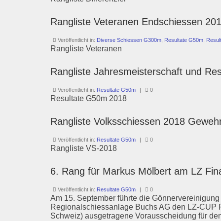
Rangliste Veteranen Endschiessen 20
Veröffentlicht in:
Diverse Schiessen G300m
,
Resultate G50m
,
Resul
Rangliste Veteranen
Rangliste Jahresmeisterschaft und R
Veröffentlicht in:
Resultate G50m
|
0
Resultate G50m 2018
Rangliste Volksschiessen 2018 Geweh
Veröffentlicht in:
Resultate G50m
|
0
Rangliste VS-2018
6. Rang für Markus Mölbert am LZ Fi
Veröffentlicht in:
Resultate G50m
|
0
Am 15. September führte die Gönnervereinigung
Regionalschiessanlage Buchs AG den LZ-CUP Fin
Schweiz) ausgetragene Vorausscheidung für den