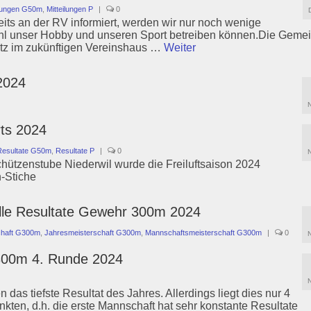
ilungen G50m
,
Mitteilungen P
|
0
its an der RV informiert, werden wir nur noch wenige
ühl unser Hobby und unseren Sport betreiben können.Die Geme
atz im zukünftigen Vereinshaus …
Weiter
2024
rts 2024
Resultate G50m
,
Resultate P
|
0
ützenstube Niederwil wurde die Freiluftsaison 2024
-Stiche
alle Resultate Gewehr 300m 2024
chaft G300m
,
Jahresmeisterschaft G300m
,
Mannschaftsmeisterschaft G300m
|
0
300m 4. Runde 2024
 das tiefste Resultat des Jahres. Allerdings liegt dies nur 4
kten, d.h. die erste Mannschaft hat sehr konstante Resultate