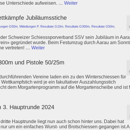
osse Unterschiede aufweisen. …
Weiter
ttkämpfe Jubiläumsstiche
ilungen G50m
,
Mitteilungen P
,
Resultate G10m
,
Resultate G300m
,
Resultate G50m
,
 der Schweizer Schiesssporverband SSV sein Jubiläum in Aara
rein» gegründet wurde. Beim Festumzug durch Aarau am Sonnt
ne vertreten! …
Weiter
300m und Pistole 50/25m
urchführenden Vereine laden ein zu den Winterschiessen für
ttkampfstich wird je ein fakultativer Auszahlungsstich
icht dem Morgartenprogramm auf die Morgartenscheibe und ist f
 3. Hauptrunde 2024
dritte Hauptrunde liegt nun auch schon hinter uns. Dabei hat
nur um ein einfaches Wurst- und Brotschiessen gegangen ist.A