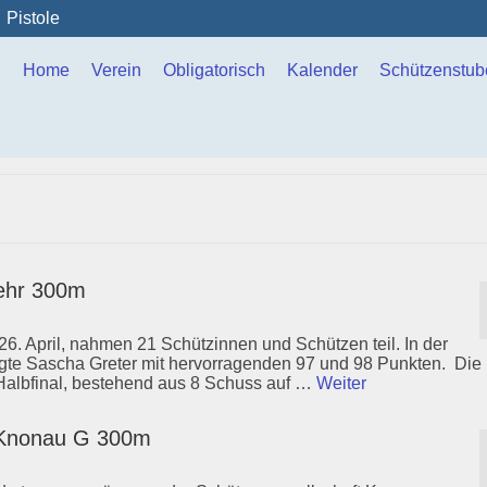
Pistole
Home
Verein
Obligatorisch
Kalender
Schützenstub
ehr 300m
 April, nahmen 21 Schützinnen und Schützen teil. In der
egte Sascha Greter mit hervorragenden 97 und 98 Punkten. Die
 Halbfinal, bestehend aus 8 Schuss auf …
Weiter
n Knonau G 300m