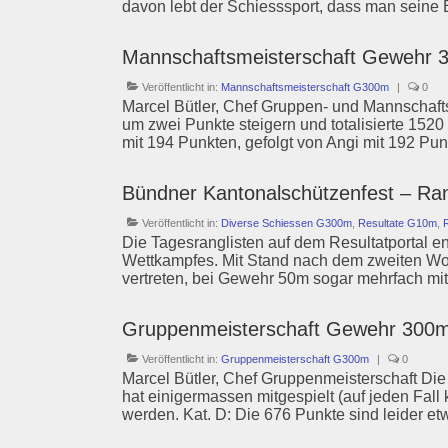
davon lebt der Schiesssport, dass man seine
Mannschaftsmeisterschaft Gewehr 
Veröffentlicht in:
Mannschaftsmeisterschaft G300m
|
0
Marcel Bütler, Chef Gruppen- und Mannschaft
um zwei Punkte steigern und totalisierte 152
mit 194 Punkten, gefolgt von Angi mit 192 Pu
Bündner Kantonalschützenfest – Ran
Veröffentlicht in:
Diverse Schiessen G300m
,
Resultate G10m
,
Die Tagesranglisten auf dem Resultatportal ent
Wettkampfes. Mit Stand nach dem zweiten Woch
vertreten, bei Gewehr 50m sogar mehrfach m
Gruppenmeisterschaft Gewehr 300m
Veröffentlicht in:
Gruppenmeisterschaft G300m
|
0
Marcel Bütler, Chef Gruppenmeisterschaft Die 
hat einigermassen mitgespielt (auf jeden Fall
werden. Kat. D: Die 676 Punkte sind leider e