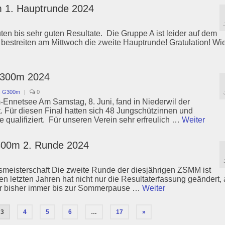
 1. Hauptrunde 2024
guten bis sehr guten Resultate. Die Gruppe A ist leider auf dem
bestreiten am Mittwoch die zweite Hauptrunde! Gratulation! Wi
r 300m 2024
s G300m
|
0
Ennetsee Am Samstag, 8. Juni, fand in Niederwil der
t. Für diesen Final hatten sich 48 Jungschützinnen und
qualifiziert. Für unseren Verein sehr erfreulich …
Weiter
300m 2. Runde 2024
smeisterschaft Die zweite Runde der diesjährigen ZSMM ist
n letzten Jahren hat nicht nur die Resultaterfassung geändert,
wir bisher immer bis zur Sommerpause …
Weiter
3
4
5
6
…
17
»