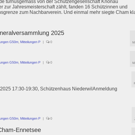
rde turnusgemäss von der Schützengesellschaft Knonau
r zur Jahresmeisterschaft zählt, fanden 16 Schützinnen und
sgrenze zum Nachbarverein. Und einmal mehr siegte Cham kla
eneralversammlung 2025
ilungen G50m
,
Mitteilungen P
|
0
M
ilungen G50m
,
Mitteilungen P
|
0
M
04.2025 17:30-19:30, Schützenhaus NiederwilAnmeldung
ilungen G50m
,
Mitteilungen P
|
0
 Cham-Ennetsee