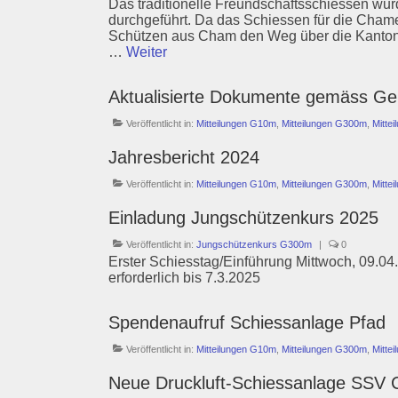
Das traditionelle Freundschaftsschiessen wu
durchgeführt. Da das Schiessen für die Chame
Schützen aus Cham den Weg über die Kanton
…
Weiter
Aktualisierte Dokumente gemäss G
Veröffentlicht in:
Mitteilungen G10m
,
Mitteilungen G300m
,
Mitte
Jahresbericht 2024
Veröffentlicht in:
Mitteilungen G10m
,
Mitteilungen G300m
,
Mitte
Einladung Jungschützenkurs 2025
Veröffentlicht in:
Jungschützenkurs G300m
|
0
Erster Schiesstag/Einführung Mittwoch, 09.
erforderlich bis 7.3.2025
Spendenaufruf Schiessanlage Pfad
Veröffentlicht in:
Mitteilungen G10m
,
Mitteilungen G300m
,
Mitte
Neue Druckluft-Schiessanlage SSV