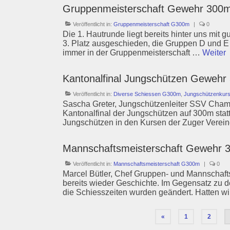
Gruppenmeisterschaft Gewehr 300m
Veröffentlicht in:
Gruppenmeisterschaft G300m
|
0
Die 1. Hautrunde liegt bereits hinter uns mit 
3. Platz ausgeschieden, die Gruppen D und E 
immer in der Gruppenmeisterschaft …
Weiter
Kantonalfinal Jungschützen Geweh
Veröffentlicht in:
Diverse Schiessen G300m
,
Jungschützenkur
Sascha Greter, Jungschützenleiter SSV Cham-
Kantonalfinal der Jungschützen auf 300m stat
Jungschützen in den Kursen der Zuger Vereine 
Mannschaftsmeisterschaft Gewehr 
Veröffentlicht in:
Mannschaftsmeisterschaft G300m
|
0
Marcel Bütler, Chef Gruppen- und Mannschaft
bereits wieder Geschichte. Im Gegensatz zu de
die Schiesszeiten wurden geändert. Hatten 
Seitennummerierung
«
1
2
der