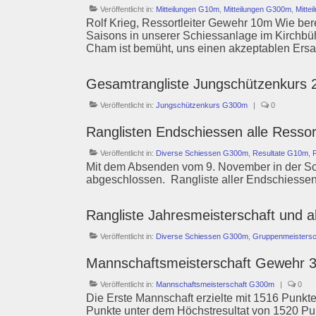
Veröffentlicht in:
Mitteilungen G10m
,
Mitteilungen G300m
,
Mitte
Rolf Krieg, Ressortleiter Gewehr 10m Wie bere
Saisons in unserer Schiessanlage im Kirchb
Cham ist bemüht, uns einen akzeptablen Ers
Gesamtrangliste Jungschützenkurs 
Veröffentlicht in:
Jungschützenkurs G300m
|
0
Ranglisten Endschiessen alle Resso
Veröffentlicht in:
Diverse Schiessen G300m
,
Resultate G10m
,
Mit dem Absenden vom 9. November in der Sch
abgeschlossen. Rangliste aller Endschiessen
Rangliste Jahresmeisterschaft und 
Veröffentlicht in:
Diverse Schiessen G300m
,
Gruppenmeisters
Mannschaftsmeisterschaft Gewehr 
Veröffentlicht in:
Mannschaftsmeisterschaft G300m
|
0
Die Erste Mannschaft erzielte mit 1516 Punkten
Punkte unter dem Höchstresultat von 1520 Pun