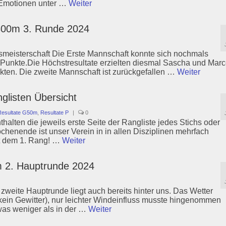
 Emotionen unter …
Weiter
300m 3. Runde 2024
smeisterschaft Die Erste Mannschaft konnte sich nochmals
0 Punkte.Die Höchstresultate erzielten diesmal Sascha und Marc
nkten. Die zweite Mannschaft ist zurückgefallen …
Weiter
glisten Übersicht
Resultate G50m
,
Resultate P
|
0
halten die jeweils erste Seite der Rangliste jedes Stichs oder
enende ist unser Verein in in allen Disziplinen mehrfach
it dem 1. Rang! …
Weiter
 2. Hauptrunde 2024
zweite Hauptrunde liegt auch bereits hinter uns. Das Wetter
 kein Gewitter), nur leichter Windeinfluss musste hingenommen
twas weniger als in der …
Weiter