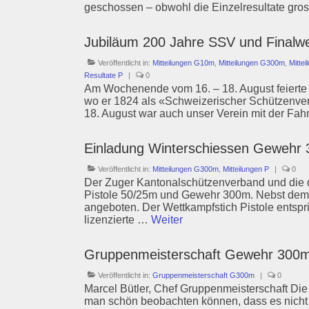
geschossen – obwohl die Einzelresultate gr
Jubiläum 200 Jahre SSV und Finalwe
Veröffentlicht in:
Mitteilungen G10m
,
Mitteilungen G300m
,
Mitte
Resultate P
|
0
Am Wochenende vom 16. – 18. August feierte
wo er 1824 als «Schweizerischer Schützenve
18. August war auch unser Verein mit der Fah
Einladung Winterschiessen Gewehr 
Veröffentlicht in:
Mitteilungen G300m
,
Mitteilungen P
|
0
Der Zuger Kantonalschützenverband und die d
Pistole 50/25m und Gewehr 300m. Nebst dem We
angeboten. Der Wettkampfstich Pistole entspr
lizenzierte …
Weiter
Gruppenmeisterschaft Gewehr 300m
Veröffentlicht in:
Gruppenmeisterschaft G300m
|
0
Marcel Bütler, Chef Gruppenmeisterschaft Die 
man schön beobachten können, dass es nicht 