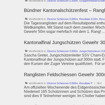
Veröffentlicht in:
Diverse Schiessen G300m
,
Gruppenmeisterschaf
Bündner Kantonalschützenfest – Rangl
Veröffentlicht in:
Diverse Schiessen G300m
,
Resultate G10m
,
Resu
Die Tagesranglisten auf dem Resultatportal enthal
Wettkampfes. Mit Stand nach dem zweiten Wochene
Gewehr 50m sogar mehrfach mit dem 1. Rang! 
Kantonalfinal Jungschützen Gewehr 3
Veröffentlicht in:
Diverse Schiessen G300m
,
Jungschützenkurs G
Sascha Greter, Jungschützenleiter SSV Cham-Enn
Kantonalfinal der Jungschützen auf 300m statt. 
den Kursen der Zuger Vereine qualifiziert. Für u
Ranglisten Feldschiessen Gewehr 300
Veröffentlicht in:
Diverse Schiessen G300m
,
Resultate P
|
0
Am offiziellen Wochenende des Eidgenössischen
Niederwil 165 Schützinnen und Schützen das P
sind dies 9 Teilnehmer weniger. Im Choller hab