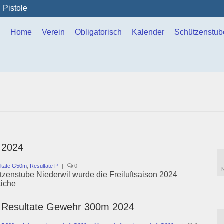
Pistole
Home
Verein
Obligatorisch
Kalender
Schützenstub
s 2024
ltate G50m
,
Resultate P
|
0
zenstube Niederwil wurde die Freiluftsaison 2024
tiche
le Resultate Gewehr 300m 2024