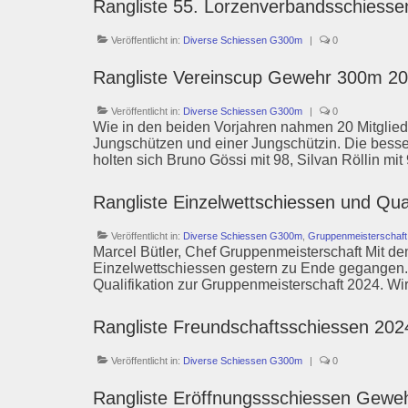
Rangliste 55. Lorzenverbandsschiess
Veröffentlicht in:
Diverse Schiessen G300m
|
0
Rangliste Vereinscup Gewehr 300m 2
Veröffentlicht in:
Diverse Schiessen G300m
|
0
Wie in den beiden Vorjahren nahmen 20 Mitglied
Jungschützen und einer Jungschützin. Die bessere
holten sich Bruno Gössi mit 98, Silvan Röllin mi
Rangliste Einzelwettschiessen und Qu
Veröffentlicht in:
Diverse Schiessen G300m
,
Gruppenmeisterschaf
Marcel Bütler, Chef Gruppenmeisterschaft Mit dem
Einzelwettschiessen gestern zu Ende gegangen. W
Qualifikation zur Gruppenmeisterschaft 2024. 
Rangliste Freundschaftsschiessen 2
Veröffentlicht in:
Diverse Schiessen G300m
|
0
Rangliste Eröffnungssschiessen Gew