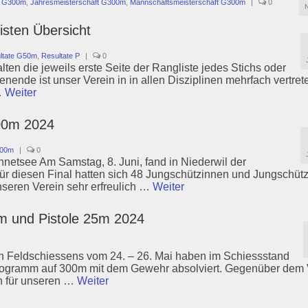
t G300m
,
Jahresmeisterschaft G300m
,
Mannschaftsmeisterschaft G300m
|
0
isten Übersicht
ltate G50m
,
Resultate P
|
0
ten die jeweils erste Seite der Rangliste jedes Stichs oder
nde ist unser Verein in in allen Disziplinen mehrfach vertrete
…
Weiter
00m 2024
300m
|
0
etsee Am Samstag, 8. Juni, fand in Niederwil der
Für diesen Final hatten sich 48 Jungschützinnen und Jungschütz
nseren Verein sehr erfreulich …
Weiter
m und Pistole 25m 2024
 Feldschiessens vom 24. – 26. Mai haben im Schiessstand
rogramm auf 300m mit dem Gewehr absolviert. Gegenüber dem 
en für unseren …
Weiter